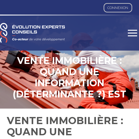
CONNEXION
Aller
au
contenu
VENTE IMMOBILIÈRE :
QUAND UNE
INFORMATION
(DÉTERMINANTE ?) EST
DISSIMULÉE PAR LE
VENDEUR…
VENTE IMMOBILIÈRE :
QUAND UNE