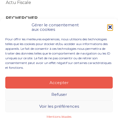
Actu Fiscale
RECHERCHER
Gérer le consentement
Rechercher :
aux cookies
Pour offrir les meilleures expériences, nous utilisons des technologies
telles que les cookies pour stocker et/ou accéder aux informations des
appareils. Le fait de consentir à ces technologies nous permettra de
traiter des données telles que le comportement de navigation ou les ID
uniques sur ce site. Le fait de ne pas consentir ou de retirer son
consentement peut avoir un effet négatif sur certaines caractéristiques
et fonctions.
Footer
VOUS ÊTES
NOTRE ACCOMPAGNEMENT
Principale
NOS OUTILS DIGITAUX
NOTRE CABINET
Accepter
NOUS REJOINDRE
ACTUALITÉS
CONTACT
Refuser
Footer
PLAN DU SITE
MENTIONS LÉGALES
Voir les préférences
CONCEPTION ET RÉALISATION
CLASSE 7
Mentions légales