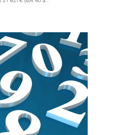
 27 821 € (soit 40 à…