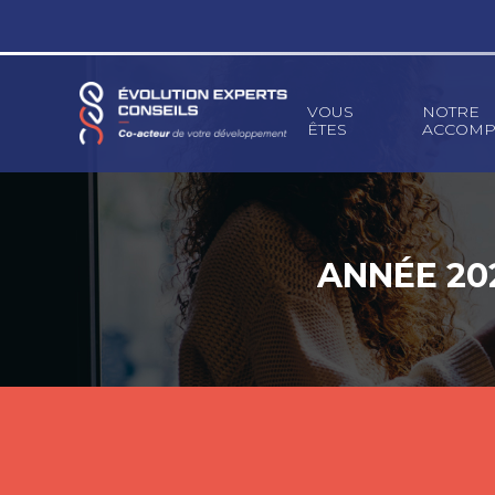
Principal
VOUS
NOTRE
ÊTES
ACCOMP
Aller
au
contenu
ANNÉE 202