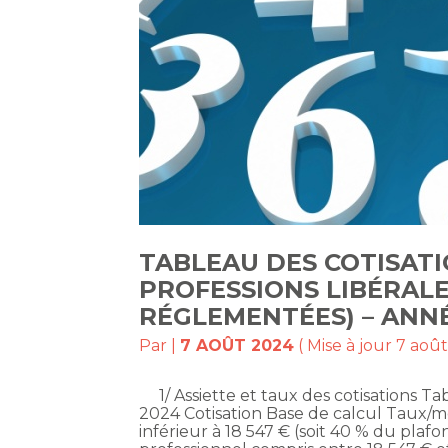
TABLEAU DES COTISATI
PROFESSIONS LIBÉRALE
RÉGLEMENTÉES) – ANN
Par
|
7 AOÛT 2024
( Mise à jour 7 aoû
1/ Assiette et taux des cotisations Tabl
2024 Cotisation Base de calcul Taux/
inférieur à 18 547 € (soit 40 % du plaf