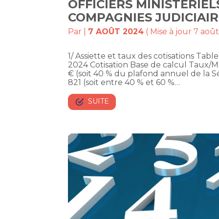
OFFICIERS MINISTÉRIEL
COMPAGNIES JUDICIAIR
Par
|
7 AOÛT 2024
( Mise à jour 7 aoû
1/ Assiette et taux des cotisations Table
2024 Cotisation Base de calcul Taux/M
€ (soit 40 % du plafond annuel de la S
821 (soit entre 40 % et 60 %…
SUITE