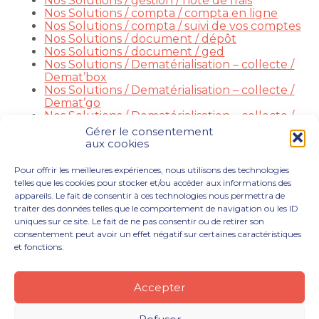
Nos Solutions / gestion / note de frais
Nos Solutions / compta / compta en ligne
Nos Solutions / compta / suivi de vos comptes
Nos Solutions / document / dépôt
Nos Solutions / document / ged
Nos Solutions / Dematérialisation – collecte /
Demat’box
Nos Solutions / Dematérialisation – collecte /
Demat’go
Nos Solutions / Dematérialisation – collecte /
Demat’collect
Gérer le consentement
Nos Solutions / social & rh / meg-rh
aux cookies
Nos Solutions / social & rh / paie-en-ligne
Actualité
Pour offrir les meilleures expériences, nous utilisons des technologies
Recrutement
telles que les cookies pour stocker et/ou accéder aux informations des
Contact
appareils. Le fait de consentir à ces technologies nous permettra de
traiter des données telles que le comportement de navigation ou les ID
uniques sur ce site. Le fait de ne pas consentir ou de retirer son
consentement peut avoir un effet négatif sur certaines caractéristiques
et fonctions.
Footer
VOUS ÊTES
NOTRE ACCOMPAGNEMENT
Principale
NOS OUTILS DIGITAUX
NOTRE CABINET
Accepter
NOUS REJOINDRE
ACTUALITÉS
CONTACT