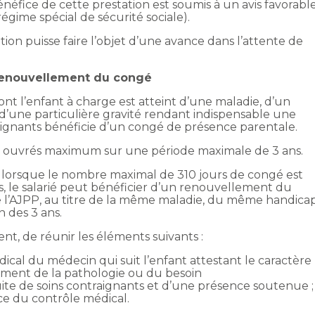
éfice de cette prestation est soumis à un avis favorabl
égime spécial de sécurité sociale).
tion puisse faire l’objet d’une avance dans l’attente de
renouvellement du congé
dont l’enfant à charge est atteint d’une maladie, d’un
d’une particulière gravité rendant indispensable une
ignants bénéficie d’un congé de présence parentale.
s ouvrés maximum sur une période maximale de 3 ans.
n, lorsque le nombre maximal de 310 jours de congé est
ns, le salarié peut bénéficier d’un renouvellement du
l’AJPP, au titre de la même maladie, du même handica
n des 3 ans.
, de réunir les éléments suivants :
ical du médecin qui suit l’enfant attestant le caractère
tement de la pathologie ou du besoin
te de soins contraignants et d’une présence soutenue ;
ice du contrôle médical.