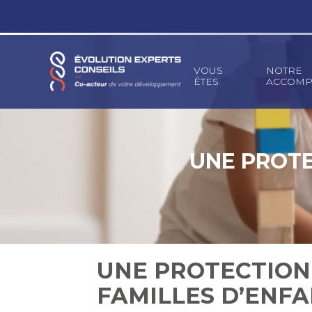
Principal
VOUS
NOTRE
ÊTES
ACCOMP
Aller
au
contenu
UNE PROTE
UNE PROTECTION
FAMILLES D’ENF