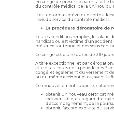
en congé de présence parentale. Le bén
du contrôle médical de la CAF (ou du r
Il est désormais prévu que cette alloca
l’avis du service du contrôle médical.
La procédure dérogatoire de 
Toutes conditions remplies, le salarié 
handicap ou est victime d’un accident 
présence soutenue et des soins contra
Ce congé est d’une durée de 310 jour
À titre exceptionnel et par dérogatio
atteint au cours de la période des 3 a
congé, et également du versement de 
ou du même accident et ce, avant la fi
Ce renouvellement suppose, notamment
obtenir un nouveau certificat méd
indispensable, au regard du trai
d’accompagnement, de la poursui
obtenir l’accord explicite du serv