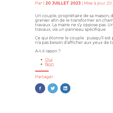
Par
|
20 JUILLET 2023
( Mise à jour 20 
Un couple, propriétaire de sa maison,
grenier afin de le transformer en cham
travaux. La mairie ne s’y oppose pas. Un
travaux, via un panneau spécifique.
Ce qui étonne le couple : puisqu’il est 
n’a pas besoin d’afficher aux yeux de to
A-t-il raison ?
Oui
Non
Partager :
FaceBook
Twitter
LinkedIn