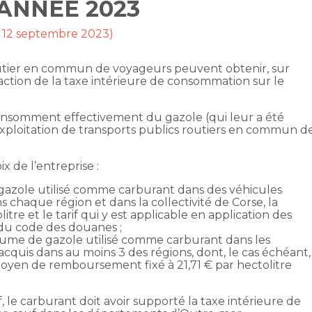
 ANNÉE 2023
r 12 septembre 2023)
outier en commun de voyageurs peuvent obtenir, sur
tion de la taxe intérieure de consommation sur le
onsomment effectivement du gazole (qui leur a été
xploitation de transports publics routiers en commun d
 de l’entreprise :
gazole utilisé comme carburant dans des véhicules
s chaque région et dans la collectivité de Corse, la
itre et le tarif qui y est applicable en application des
u code des douanes ;
olume de gazole utilisé comme carburant dans les
 acquis dans au moins 3 des régions, dont, le cas échéant,
 moyen de remboursement fixé à 21,71 € par hectolitre
, le carburant doit avoir supporté la taxe intérieure de