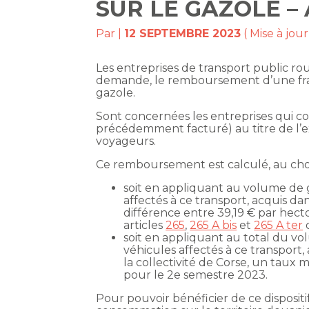
SUR LE GAZOLE –
Par
|
12 SEPTEMBRE 2023
( Mise à jou
Les entreprises de transport public r
demande, le remboursement d’une frac
gazole.
Sont concernées les entreprises qui c
précédemment facturé) au titre de l’e
voyageurs.
Ce remboursement est calculé, au choix
soit en appliquant au volume de 
affectés à ce transport, acquis dan
différence entre 39,19 € par hectol
articles
265
,
265 A bis
et
265 A ter
d
soit en appliquant au total du v
véhicules affectés à ce transport,
la collectivité de Corse, un taux
pour le 2e semestre 2023.
Pour pouvoir bénéficier de ce dispositif