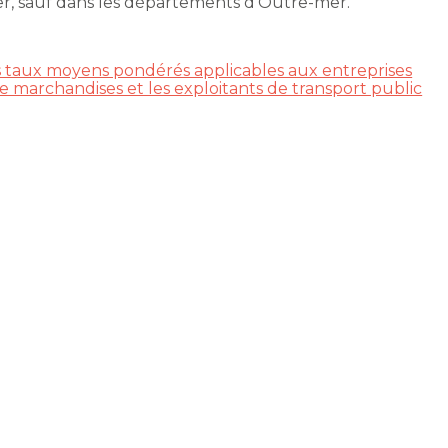
er, sauf dans les départements d’Outre-mer.
les taux moyens pondérés applicables aux entreprises
e marchandises et les exploitants de transport public