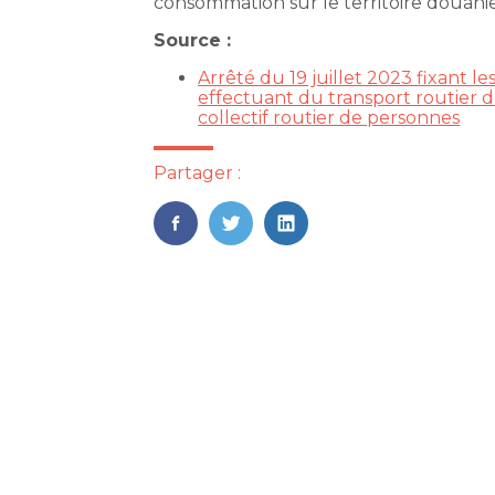
consommation sur le territoire douani
Source :
Arrêté du 19 juillet 2023 fixant 
effectuant du transport routier d
collectif routier de personnes
Partager :
FaceBook
Twitter
LinkedIn