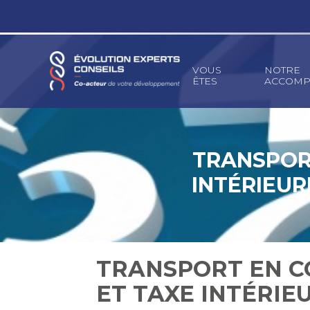
Principal
VOUS
NOTRE
ÊTES
ACCOMP
Aller
au
contenu
TRANSPOR
INTÉRIEUR
TRANSPORT EN 
ET TAXE INTÉRI