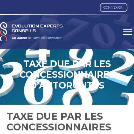
CONNEXION
Aller
au
contenu
TAXE DUE PAR LES
CONCESSIONNAIRES
D’AUTOROUTES
TAXE DUE PAR LES
CONCESSIONNAIRES