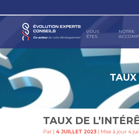
Principal
VOUS
NOTRE
ÊTES
ACCOMP
Aller
au
contenu
TAUX 
TAUX DE L’INTÉR
Par
|
4 JUILLET 2023
( Mise à jour 4 ju