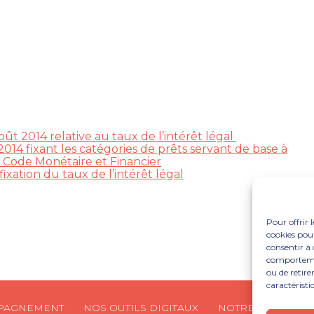
t 2014 relative au taux de l’intérêt légal
014 fixant les catégories de prêts servant de base à
du Code Monétaire et Financier
 fixation du taux de l’intérêt légal
Pour offrir 
cookies pour
consentir à 
comportement
ou de retire
caractéristi
PAGNEMENT
NOS OUTILS DIGITAUX
NOTRE CABINET