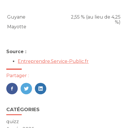
Guyane
2,55 % (au lieu de 4,25
%)
Mayotte
Source :
Entreprendre.Service-Public.fr
Partager :
FaceBook
Twitter
LinkedIn
Blog
CATÉGORIES
sidebar
quizz