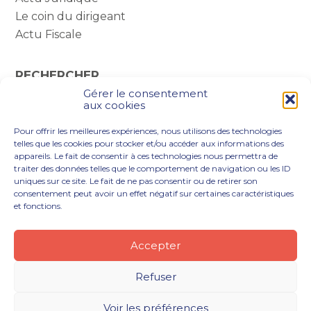
Le coin du dirigeant
Actu Fiscale
RECHERCHER
Gérer le consentement
Rechercher :
aux cookies
Pour offrir les meilleures expériences, nous utilisons des technologies
telles que les cookies pour stocker et/ou accéder aux informations des
appareils. Le fait de consentir à ces technologies nous permettra de
traiter des données telles que le comportement de navigation ou les ID
uniques sur ce site. Le fait de ne pas consentir ou de retirer son
consentement peut avoir un effet négatif sur certaines caractéristiques
et fonctions.
Footer
VOUS ÊTES
NOTRE ACCOMPAGNEMENT
Principale
NOS OUTILS DIGITAUX
NOTRE CABINET
Accepter
NOUS REJOINDRE
ACTUALITÉS
CONTACT
Refuser
Footer
PLAN DU SITE
MENTIONS LÉGALES
Voir les préférences