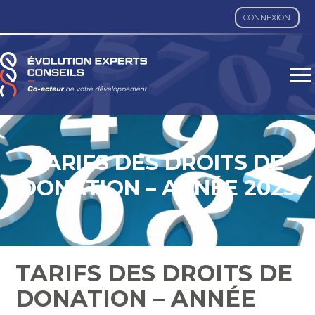
CONNEXION
Aller
au
contenu
TARIFS DES DROITS DE
DONATION – ANNÉE 2023
TARIFS DES DROITS DE
DONATION – ANNÉE