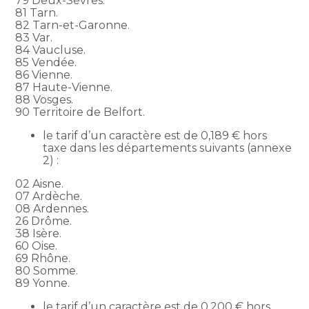
79 Deux-Sèvres.
81 Tarn.
82 Tarn-et-Garonne.
83 Var.
84 Vaucluse.
85 Vendée.
86 Vienne.
87 Haute-Vienne.
88 Vosges.
90 Territoire de Belfort.
le tarif d’un caractère est de 0,189 € hors
taxe dans les départements suivants (annexe
2) :
02 Aisne.
07 Ardèche.
08 Ardennes.
26 Drôme.
38 Isère.
60 Oise.
69 Rhône.
80 Somme.
89 Yonne.
le tarif d’un caractère est de 0,200 € hors