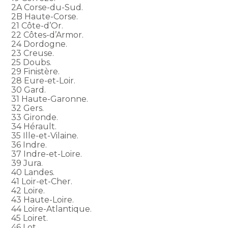
2A Corse-du-Sud.
2B Haute-Corse.
21 Côte-d’Or.
22 Côtes-d’Armor.
24 Dordogne.
23 Creuse.
25 Doubs.
29 Finistère.
28 Eure-et-Loir.
30 Gard.
31 Haute-Garonne.
32 Gers.
33 Gironde.
34 Hérault.
35 Ille-et-Vilaine.
36 Indre.
37 Indre-et-Loire.
39 Jura.
40 Landes.
41 Loir-et-Cher.
42 Loire.
43 Haute-Loire.
44 Loire-Atlantique.
45 Loiret.
46 Lot.