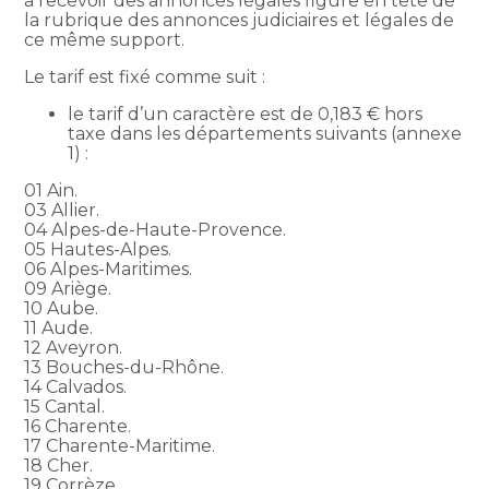
à recevoir des annonces légales figure en tête de
la rubrique des annonces judiciaires et légales de
ce même support.
Le tarif est fixé comme suit :
le tarif d’un caractère est de 0,183 € hors
taxe dans les départements suivants (annexe
1) :
01 Ain.
03 Allier.
04 Alpes-de-Haute-Provence.
05 Hautes-Alpes.
06 Alpes-Maritimes.
09 Ariège.
10 Aube.
11 Aude.
12 Aveyron.
13 Bouches-du-Rhône.
14 Calvados.
15 Cantal.
16 Charente.
17 Charente-Maritime.
18 Cher.
19 Corrèze.