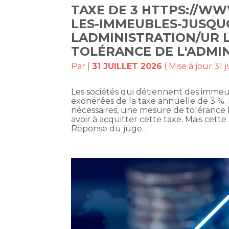
TAXE DE 3 HTTPS://WW
LES-IMMEUBLES-JUSQU
LADMINISTRATION/UR L
TOLÉRANCE DE L'ADMIN
Par
|
31 JUILLET 2026
( Mise à jour 31 j
Les sociétés qui détiennent des immeu
exonérées de la taxe annuelle de 3 %. 
nécessaires, une mesure de tolérance l
avoir à acquitter cette taxe. Mais cett
Réponse du juge…