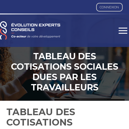
CONNEXION
Aller
au
contenu
TABLEAU DES
COTISATIONS SOCIALES
DUES PAR LES
TRAVAILLEURS
INDÉPENDANTS NON-
AGRICOLES D’OUTRE-
TABLEAU DES
MER – ANNÉE 2023
COTISATIONS