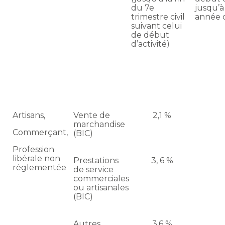
du 7e
jusqu’à 
trimestre civil
année ci
suivant celui
de début
d’activité)
Artisans,
Vente de
2,1 %
marchandise
Commerçant,
(BIC)
Profession
libérale non
Prestations
3, 6 %
réglementée
de service
commerciales
ou artisanales
(BIC)
Autres
3,6 %