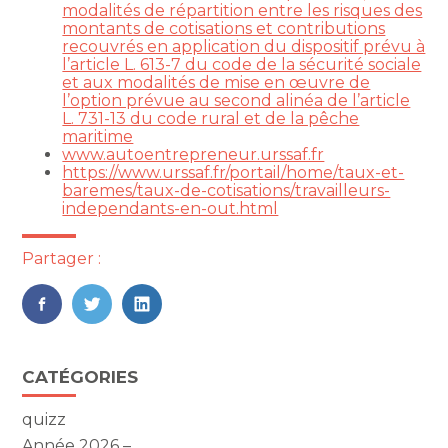
modalités de répartition entre les risques des
montants de cotisations et contributions
recouvrés en application du dispositif prévu à
l’article L. 613-7 du code de la sécurité sociale
et aux modalités de mise en œuvre de
l’option prévue au second alinéa de l’article
L. 731-13 du code rural et de la pêche
maritime
www.autoentrepreneur.urssaf.fr
https://www.urssaf.fr/portail/home/taux-et-
baremes/taux-de-cotisations/travailleurs-
independants-en-out.html
Partager :
FaceBook
Twitter
LinkedIn
Blog
CATÉGORIES
sidebar
quizz
Année 2026 –