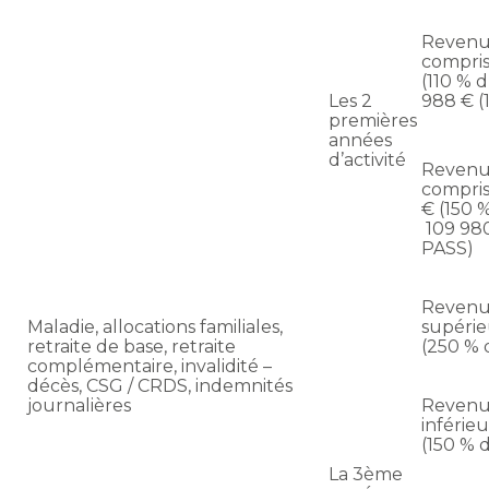
Revenu
compris
(110 % 
Les 2
988 € (
premières
années
d’activité
Revenu
compris
€ (150 
109 98
PASS)
Revenu
Maladie, allocations familiales,
supérie
retraite de base, retraite
(250 % 
complémentaire, invalidité –
décès, CSG / CRDS, indemnités
journalières
Revenu
inférie
(150 % 
La 3ème