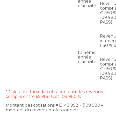
année
Revenu
d’activité
compris
€ (150 
109 980
PASS)
Revenu
inférie
(150 % 
La 4ème
année
Revenu
d’activité
compris
€ (150 
109 980
PASS)
* Calcul du taux de cotisation pour les revenus
compris entre 65 988 € et 109 980 € :
Montant des cotisations = E÷43 992 × (109 980 –
montant du revenu professionnel)