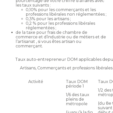
pourcentage de votre chiffre d’affaires avec
les taux suivants :
0,10% pour les commerçants et les
professions libérales non réglementées ;
0,3% pour les artisans ;
0,2 % pour les professions libérales
réglementées ;
de la taxe pour frais de chambre de
commerce et d’industrie ou de métiers et de
l’artisanat , si vous êtes artisan ou
commerçant.
Taux auto-entrepreneur DOM applicables depuis
Artisans, Commerçants et professions libéral
Activité
Taux DOM
Taux D
période 1
1/2 des
1/6 des taux
métrop
pleins de
(du 8e 
métropole
suivant
(jusqu’à la fin
début d