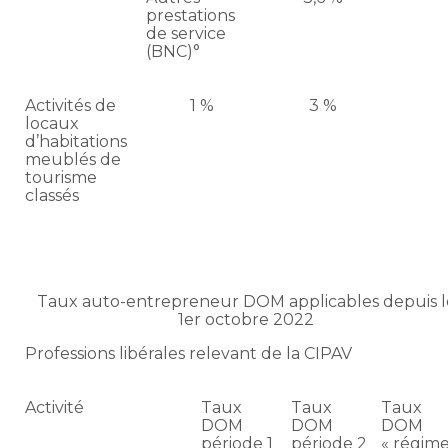
prestations
de service
(BNC)°
Activités de
1 %
3 %
locaux
d’habitations
meublés de
tourisme
classés
Taux auto-entrepreneur DOM applicables depuis l
1er octobre 2022
Professions libérales relevant de la CIPAV
Activité
Taux
Taux
Taux
DOM
DOM
DOM
période 1
période 2
« régim