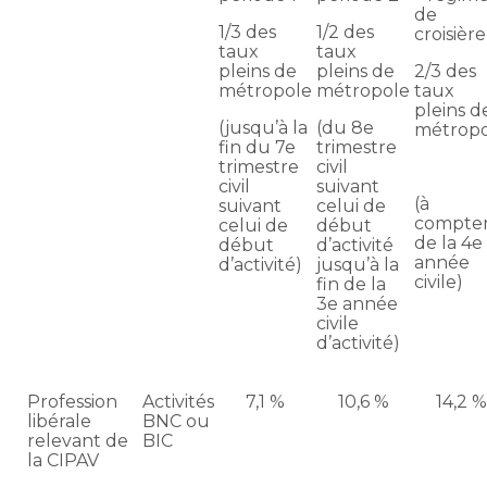
de
1/3 des
1/2 des
croisière
taux
taux
pleins de
pleins de
2/3 des
métropole
métropole
taux
pleins d
(jusqu’à la
(du 8e
métrop
fin du 7e
trimestre
trimestre
civil
civil
suivant
(à
suivant
celui de
compte
celui de
début
de la 4e
début
d’activité
année
d’activité)
jusqu’à la
civile)
fin de la
3e année
civile
d’activité)
Profession
Activités
7,1 %
10,6 %
14,2 %
libérale
BNC ou
relevant de
BIC
la CIPAV