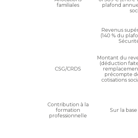
familiales
plafond annuel
soc
Revenus supéri
(140 % du plaf
Sécurité
Montant du reve
(déduction fait
CSG/CRDS
remplacement
précompte d
cotisations soci
Contribution à la
formation
Sur la base
professionnelle