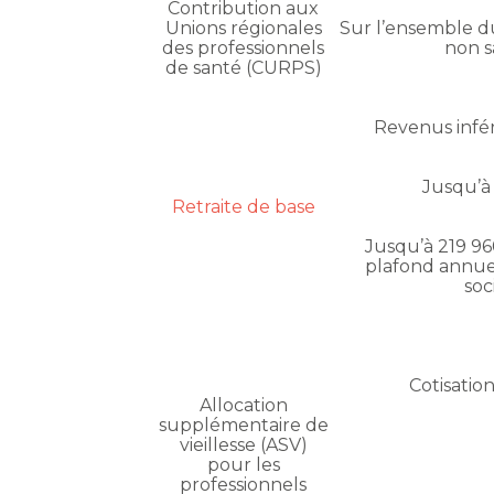
Contribution aux
Unions régionales
Sur l’ensemble du
des professionnels
non s
de santé (CURPS)
Revenus infér
Jusqu’à
Retraite de base
Jusqu’à 219 960 
plafond annuel
soc
Cotisation
Allocation
supplémentaire de
vieillesse (ASV)
pour les
professionnels