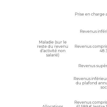
Prise en charge 
Revenus inféri
Maladie (sur le
reste du revenu
Revenus compris 
d’activité non
48 
salarié)
Revenus supéri
Revenus inférieur
du plafond annu
soc
Revenus compris 
Allocations
61 589 € (entre 