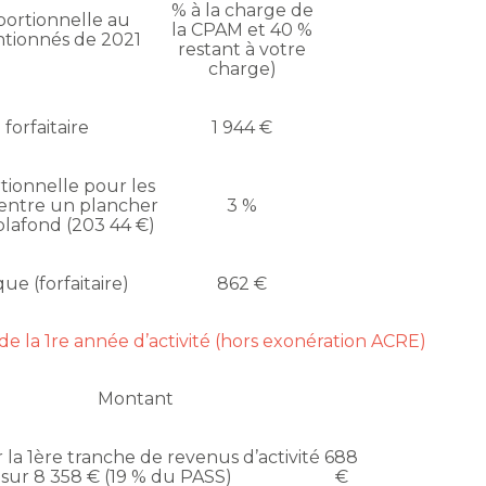
% à la charge de
portionnelle au
la CPAM et 40 %
tionnés de 2021
restant à votre
charge)
 forfaitaire
1 944 €
tionnelle pour les
entre un plancher
3 %
plafond (203 44 €)
ue (forfaitaire)
862 €
e de la 1re année d’activité (hors exonération ACRE)
Montant
 la 1ère tranche de revenus d’activité
688
sur 8 358 € (19 % du PASS)
€