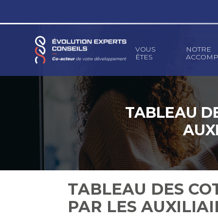
Principal
VOUS
NOTRE
ÊTES
ACCOMP
Aller
au
contenu
TABLEAU DE
AUXI
TABLEAU DES COT
PAR LES AUXILIA