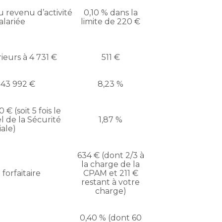
 revenu d’activité
0,10 % dans la
alariée
limite de 220 €
ieurs à 4 731 €
511 €
 43 992 €
8,23 %
€ (soit 5 fois le
 de la Sécurité
1,87 %
iale)
634 € (dont 2/3 à
la charge de la
 forfaitaire
CPAM et 211 €
restant à votre
charge)
0,40 % (dont 60