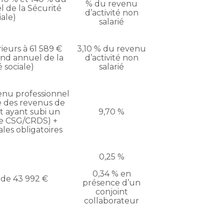
% du revenu
 de la Sécurité
d’activité non
iale)
salarié
eurs à 61 589 €
3,10 % du revenu
ond annuel de la
d’activité non
 sociale)
salarié
nu professionnel
e des revenus de
 ayant subi un
9,70 %
e CSG/CRDS) +
ales obligatoires
0,25 %
0,34 % en
 de 43 992 €
présence d’un
conjoint
collaborateur