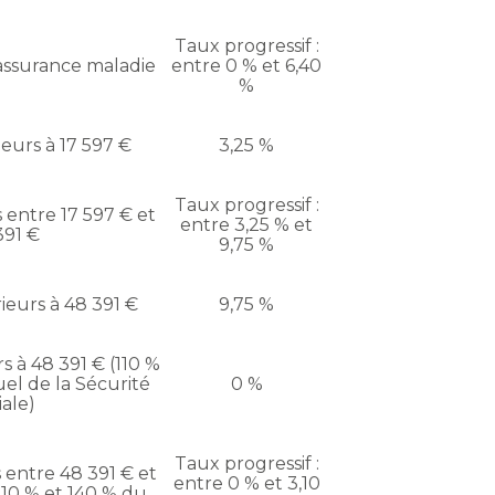
Taux progressif :
assurance maladie
entre 0 % et 6,40
%
eurs à 17 597 €
3,25 %
Taux progressif :
entre 17 597 € et
entre 3,25 % et
391 €
9,75 %
eurs à 48 391 €
9,75 %
s à 48 391 € (110 %
el de la Sécurité
0 %
iale)
Taux progressif :
entre 48 391 € et
entre 0 % et 3,10
110 % et 140 % du