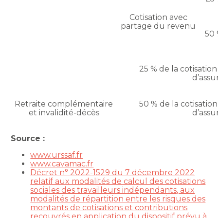
Cotisation avec
partage du revenu
50 
25 % de la cotisatio
d’assu
Retraite complémentaire
50 % de la cotisatio
et invalidité-décès
d’assu
Source :
www.urssaf.fr
www.cavamac.fr
Décret n° 2022-1529 du 7 décembre 2022
relatif aux modalités de calcul des cotisations
sociales des travailleurs indépendants, aux
modalités de répartition entre les risques des
montants de cotisations et contributions
recouvrés en application du dispositif prévu à