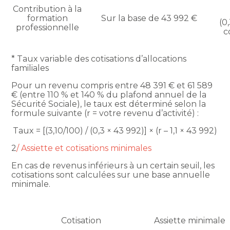
Contribution à la
formation
Sur la base de 43 992 €
(0
professionnelle
c
* Taux variable des cotisations d’allocations
familiales
Pour un revenu compris entre 48 391 € et 61 589
€ (entre 110 % et 140 % du plafond annuel de la
Sécurité Sociale), le taux est déterminé selon la
formule suivante (r = votre revenu d’activité) :
Taux = [(3,10/100) / (0,3 × 43 992)] × (r – 1,1 × 43 992)
2
/ Assiette et cotisations minimales
En cas de revenus inférieurs à un certain seuil, les
cotisations sont calculées sur une base annuelle
minimale.
Cotisation
Assiette minimale