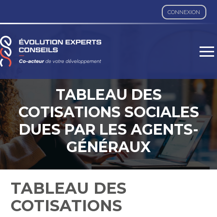
CONNEXION
Aller
au
contenu
TABLEAU DES
COTISATIONS SOCIALES
DUES PAR LES AGENTS-
GÉNÉRAUX
D'ASSURANCE – ANNÉE
2023
TABLEAU DES
COTISATIONS