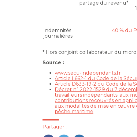
partage du revenu*
Indemnités
40 % du PA
journalières
* Hors conjoint collaborateur du mic
Source :
www.secu-independants.fr
Article L662-1 du Code de la Sécur
Article D633-19-2 du Code de la S
Décret n° 2022-1529 du 7 décembre
travailleurs indépendants, aux mod
contributions recouvrés en applicat
aux modalités de mise en œuvre de 
pêche maritime
Partager :