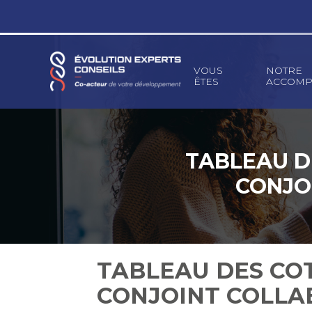
Principal
VOUS
NOTRE
ÊTES
ACCOMP
Aller
au
contenu
TABLEAU D
CONJO
TABLEAU DES COT
CONJOINT COLLA