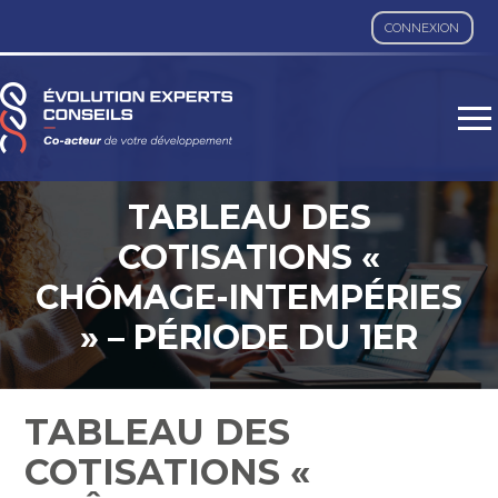
CONNEXION
Aller
au
contenu
TABLEAU DES
COTISATIONS «
CHÔMAGE-INTEMPÉRIES
» – PÉRIODE DU 1ER
AVRIL 2023 AU 31 MARS
2024
TABLEAU DES
COTISATIONS «