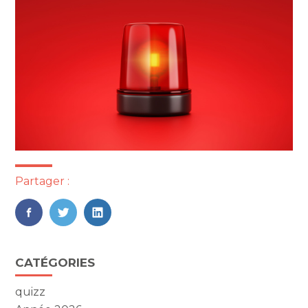
Partager :
FaceBook
Twitter
LinkedIn
Blog
CATÉGORIES
sidebar
quizz