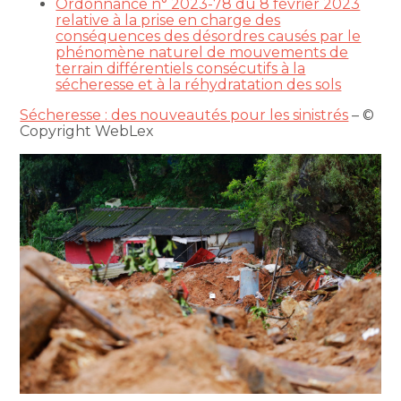
Ordonnance n° 2023-78 du 8 février 2023
relative à la prise en charge des
conséquences des désordres causés par le
phénomène naturel de mouvements de
terrain différentiels consécutifs à la
sécheresse et à la réhydratation des sols
Sécheresse : des nouveautés pour les sinistrés
– ©
Copyright WebLex