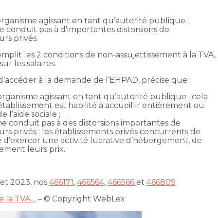
 organisme agissant en tant qu’autorité publique ;
 conduit pas à d’importantes distorsions de
rs privés.
plit les 2 conditions de non-assujettissement à la TVA,
sur les salaires.
 d’accéder à la demande de l’EHPAD, précise que :
 organisme agissant en tant qu’autorité publique : cela
tablissement est habilité à accueillir entièrement ou
 l’aide sociale ;
ne conduit pas à des distorsions importantes de
urs privés : les établissements privés concurrents de
ité d’exercer une activité lucrative d’hébergement, de
brement leurs prix.
llet 2023, nos
466171
,
466564
,
466566
et
466809
 la TVA…
– © Copyright WebLex