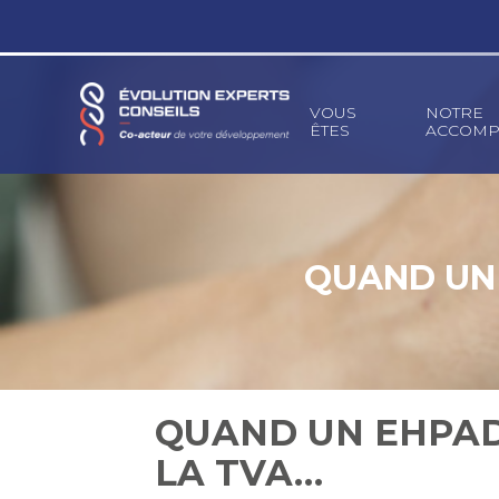
Principal
VOUS
NOTRE
ÊTES
ACCOMP
Aller
au
contenu
QUAND UN 
QUAND UN EHPAD
LA TVA…