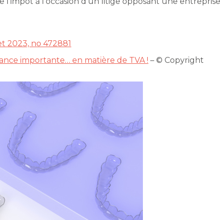
de l’impôt à l’occasion d’un litige opposant une entrepris
let 2023, no 472881
uance importante… en matière de TVA !
– © Copyright