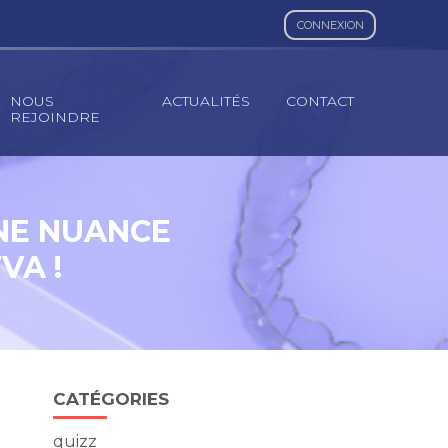
CONNEXION
NOUS
ACTUALITÉS
CONTACT
REJOINDRE
UNE NUANCE
VA !
Blog
CATÉGORIES
sidebar
quizz