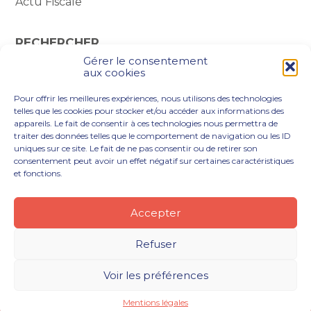
Actu Fiscale
RECHERCHER
Gérer le consentement
Rechercher :
aux cookies
Pour offrir les meilleures expériences, nous utilisons des technologies
telles que les cookies pour stocker et/ou accéder aux informations des
appareils. Le fait de consentir à ces technologies nous permettra de
traiter des données telles que le comportement de navigation ou les ID
uniques sur ce site. Le fait de ne pas consentir ou de retirer son
consentement peut avoir un effet négatif sur certaines caractéristiques
et fonctions.
Footer
VOUS ÊTES
NOTRE ACCOMPAGNEMENT
Principale
NOS OUTILS DIGITAUX
NOTRE CABINET
Accepter
NOUS REJOINDRE
ACTUALITÉS
CONTACT
Refuser
Footer
PLAN DU SITE
MENTIONS LÉGALES
Voir les préférences
CONCEPTION ET RÉALISATION
CLASSE 7
Mentions légales