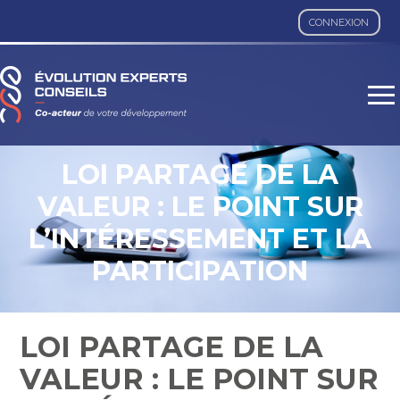
CONNEXION
Aller
au
contenu
LOI PARTAGE DE LA
VALEUR : LE POINT SUR
L’INTÉRESSEMENT ET LA
PARTICIPATION
LOI PARTAGE DE LA
VALEUR : LE POINT SUR