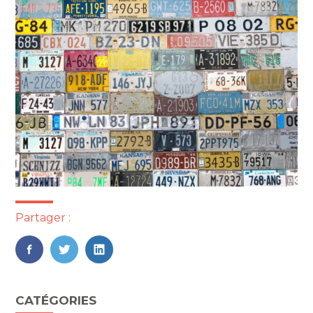
Partager :
FaceBook
Twitter
LinkedIn
Blog
CATÉGORIES
sidebar