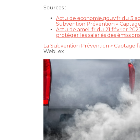
Sources :
Actu de economie.gouv.fr du 3 ao
Subvention Prévention « Captage 
Actu de ameli.fr du 21 février 20
protéger les salariés des émission
La Subvention Prévention « Captage fum
WebLex