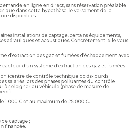
mande en ligne en direct, sans réservation préalable
is que dans cette hypothèse, le versement de la
re disponibles.
ines installations de captage, certains équipements,
nces aérauliques et acoustiques. Concrètement, elle vous
ème d’extraction des gaz et fumées d’échappement ave
le capteur d’un système d’extraction des gaz et fumées
ion (centre de contrôle technique poids-lourds
es salariés lors des phases polluantes du contrôle
ur à s’éloigner du véhicule (phase de mesure de
ent).
de 1 000 € et au maximum de 25 000 €.
 de captage ;
on financée.