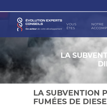
Principal
VOUS
NOTRE
ÊTES
ACCOMP
Aller
au
contenu
LA SUBVENT
DI
LA SUBVENTION 
FUMÉES DE DIESEL