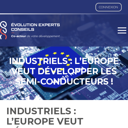
CONNEXION
Aller
au
contenu
INDUSTRIELS : L’EUROPE
VEUT DÉVELOPPER LES
SEMI-CONDUCTEURS !
INDUSTRIELS :
L’EUROPE VEUT