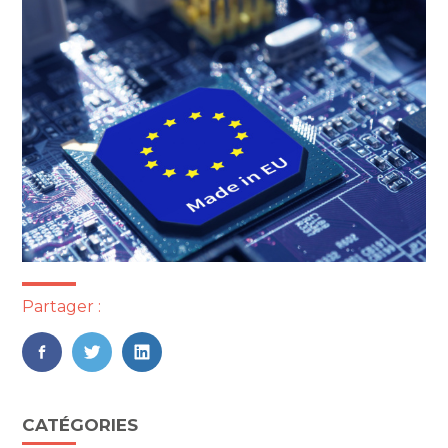
Partager :
FaceBook
Twitter
LinkedIn
Blog
CATÉGORIES
sidebar