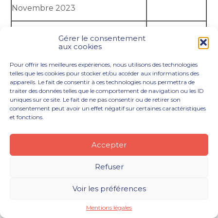
Novembre 2023
Octobre 2023
Gérer le consentement
aux cookies
Septembre 2023
1,4478
Pour offrir les meilleures expériences, nous utilisons des technologies
telles que les cookies pour stocker et/ou accéder aux informations des
appareils. Le fait de consentir à ces technologies nous permettra de
Août 2023
1,4267
traiter des données telles que le comportement de navigation ou les ID
uniques sur ce site. Le fait de ne pas consentir ou de retirer son
consentement peut avoir un effet négatif sur certaines caractéristiques
Juillet 2023
1,4412
et fonctions.
Juin 2023
1,4604
Accepter
Mai 2023
1,5335
Refuser
Avril 2023
1,5408
Voir les préférences
Mentions légales
Mars 2023
1,5685