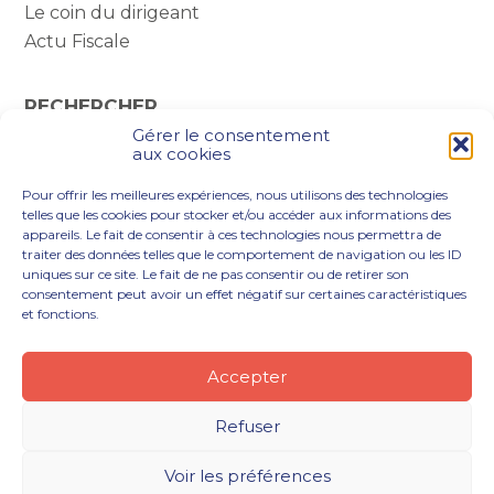
Le coin du dirigeant
Actu Fiscale
RECHERCHER
Gérer le consentement
Rechercher :
aux cookies
Pour offrir les meilleures expériences, nous utilisons des technologies
telles que les cookies pour stocker et/ou accéder aux informations des
appareils. Le fait de consentir à ces technologies nous permettra de
traiter des données telles que le comportement de navigation ou les ID
uniques sur ce site. Le fait de ne pas consentir ou de retirer son
consentement peut avoir un effet négatif sur certaines caractéristiques
et fonctions.
Footer
VOUS ÊTES
NOTRE ACCOMPAGNEMENT
Principale
NOS OUTILS DIGITAUX
NOTRE CABINET
Accepter
NOUS REJOINDRE
ACTUALITÉS
CONTACT
Refuser
Footer
PLAN DU SITE
MENTIONS LÉGALES
Voir les préférences