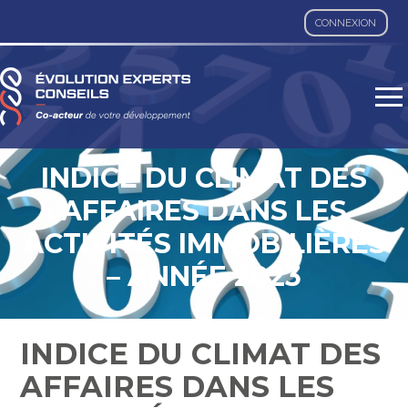
CONNEXION
Aller
au
contenu
INDICE DU CLIMAT DES
AFFAIRES DANS LES
ACTIVITÉS IMMOBILIÈRES
– ANNÉE 2023
INDICE DU CLIMAT DES
AFFAIRES DANS LES