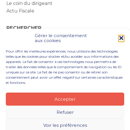
Le coin du dirigeant
Actu Fiscale
RECHERCHER
Gérer le consentement
Rechercher :
aux cookies
Pour offrir les meilleures expériences, nous utilisons des technologies
telles que les cookies pour stocker et/ou accéder aux informations des
appareils. Le fait de consentir à ces technologies nous permettra de
traiter des données telles que le comportement de navigation ou les ID
uniques sur ce site. Le fait de ne pas consentir ou de retirer son
consentement peut avoir un effet négatif sur certaines caractéristiques
et fonctions.
Footer
VOUS ÊTES
NOTRE ACCOMPAGNEMENT
Principale
NOS OUTILS DIGITAUX
NOTRE CABINET
Accepter
NOUS REJOINDRE
ACTUALITÉS
CONTACT
Refuser
Footer
PLAN DU SITE
MENTIONS LÉGALES
Voir les préférences