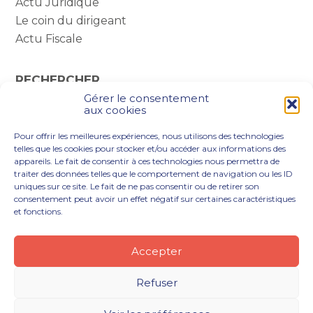
Actu Juridique
Le coin du dirigeant
Actu Fiscale
RECHERCHER
Gérer le consentement
Rechercher :
aux cookies
Pour offrir les meilleures expériences, nous utilisons des technologies
telles que les cookies pour stocker et/ou accéder aux informations des
appareils. Le fait de consentir à ces technologies nous permettra de
traiter des données telles que le comportement de navigation ou les ID
uniques sur ce site. Le fait de ne pas consentir ou de retirer son
consentement peut avoir un effet négatif sur certaines caractéristiques
et fonctions.
Footer
VOUS ÊTES
NOTRE ACCOMPAGNEMENT
Principale
NOS OUTILS DIGITAUX
NOTRE CABINET
Accepter
NOUS REJOINDRE
ACTUALITÉS
CONTACT
Refuser
Footer
PLAN DU SITE
MENTIONS LÉGALES