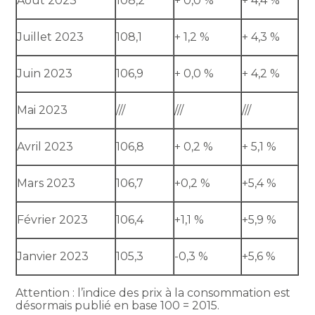
Août 2023
108,2
+ 0,0 %
+ 4,4 %
Juillet 2023
108,1
+ 1,2 %
+ 4,3 %
Juin 2023
106,9
+ 0,0 %
+ 4,2 %
Mai 2023
///
///
///
Avril 2023
106,8
+ 0,2 %
+ 5,1 %
Mars 2023
106,7
+0,2 %
+5,4 %
Février 2023
106,4
+1,1 %
+5,9 %
Janvier 2023
105,3
-0,3 %
+5,6 %
Attention : l’indice des prix à la consommation est
désormais publié en base 100 = 2015.