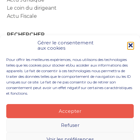
Le coin du dirigeant
Actu Fiscale
RECHERCHER
Gérer le consentement
Rechercher :
aux cookies
Pour offrir les meilleures expériences, nous utilisons des technologies
telles que les cookies pour stocker et/ou accéder aux informations des
appareils. Le fait de consentir à ces technologies nous permettra de
traiter des données telles que le comportement de navigation ou les ID
uniques sur ce site. Le fait de ne pas consentir ou de retirer son
consentement peut avoir un effet négatif sur certaines caractéristiques
et fonctions.
Footer
VOUS ÊTES
NOTRE ACCOMPAGNEMENT
Principale
NOS OUTILS DIGITAUX
NOTRE CABINET
Accepter
NOUS REJOINDRE
ACTUALITÉS
CONTACT
Refuser
Footer
PLAN DU SITE
MENTIONS LÉGALES
Voir les préférences