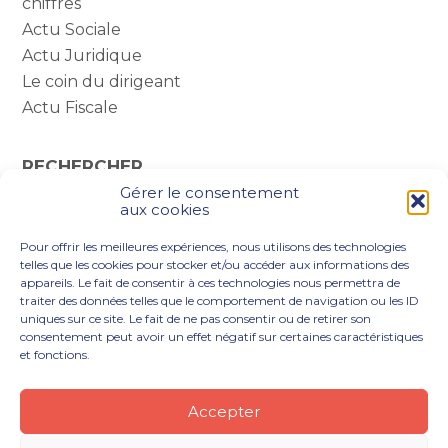
chiffres
Actu Sociale
Actu Juridique
Le coin du dirigeant
Actu Fiscale
RECHERCHER
Gérer le consentement
Rechercher :
aux cookies
Pour offrir les meilleures expériences, nous utilisons des technologies
telles que les cookies pour stocker et/ou accéder aux informations des
appareils. Le fait de consentir à ces technologies nous permettra de
traiter des données telles que le comportement de navigation ou les ID
uniques sur ce site. Le fait de ne pas consentir ou de retirer son
consentement peut avoir un effet négatif sur certaines caractéristiques
et fonctions.
Footer
VOUS ÊTES
NOTRE ACCOMPAGNEMENT
Principale
NOS OUTILS DIGITAUX
NOTRE CABINET
Accepter
NOUS REJOINDRE
ACTUALITÉS
CONTACT