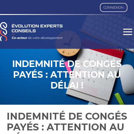
CONNEXION
Aller
au
contenu
INDEMNITÉ DE CONGÉS
PAYÉS : ATTENTION AU
DÉLAI !
INDEMNITÉ DE CONGÉS
PAYÉS : ATTENTION AU