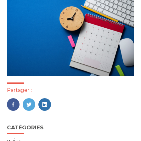
Partager :
FaceBook
Twitter
LinkedIn
Blog
CATÉGORIES
sidebar
quizz