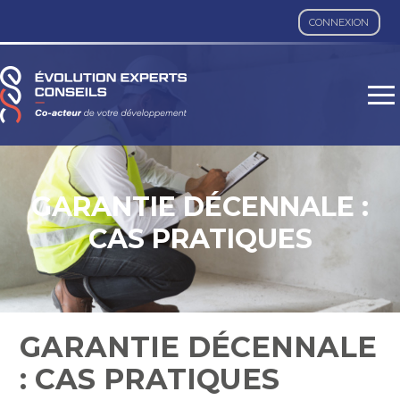
CONNEXION
Aller
au
contenu
GARANTIE DÉCENNALE :
CAS PRATIQUES
GARANTIE DÉCENNALE
: CAS PRATIQUES