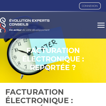
CONNEXION
Aller
au
contenu
FACTURATION
ÉLECTRONIQUE :
REPORTÉE ?
FACTURATION
ÉLECTRONIQUE :