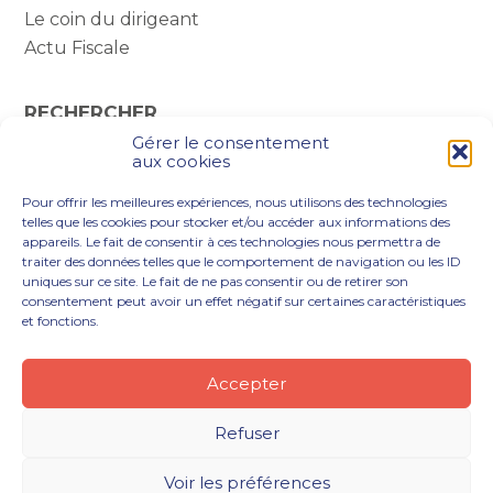
Le coin du dirigeant
Actu Fiscale
RECHERCHER
Gérer le consentement
Rechercher :
aux cookies
Pour offrir les meilleures expériences, nous utilisons des technologies
telles que les cookies pour stocker et/ou accéder aux informations des
appareils. Le fait de consentir à ces technologies nous permettra de
traiter des données telles que le comportement de navigation ou les ID
uniques sur ce site. Le fait de ne pas consentir ou de retirer son
consentement peut avoir un effet négatif sur certaines caractéristiques
et fonctions.
Footer
VOUS ÊTES
NOTRE ACCOMPAGNEMENT
Principale
NOS OUTILS DIGITAUX
NOTRE CABINET
Accepter
NOUS REJOINDRE
ACTUALITÉS
CONTACT
Refuser
Footer
PLAN DU SITE
MENTIONS LÉGALES
Voir les préférences