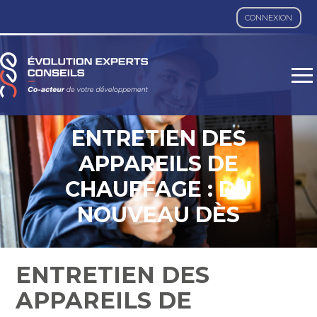
CONNEXION
Aller
au
contenu
ENTRETIEN DES
APPAREILS DE
CHAUFFAGE : DU
NOUVEAU DÈS
L’AUTOMNE 2023
ENTRETIEN DES
APPAREILS DE