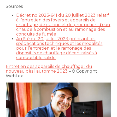
Sources :
Décret no 2023-641 du 20 juillet 2023 relatif
à l’entretien des foyers et appareils de
chauffage, de cuisine et de production d’eau
chaude à combustion et au ramonage des
conduits de fumée
Arrêté du 20 juillet 2023 précisant les
spécifications techniques et les modalités
pour l’entretien et le ramonage des
dispositifs de chauffage décentralisés à
combustible solide
Entretien des appareils de chauffage : du
nouveau dès l’automne 2023
– © Copyright
WebLex