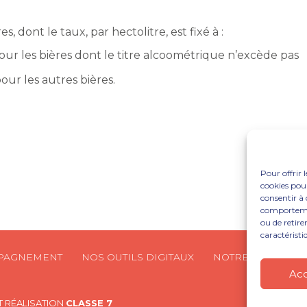
s, dont le taux, par hectolitre, est fixé à :
ur les bières dont le titre alcoométrique n’excède pas
ur les autres bières.
Pour offrir 
cookies pour
consentir à 
comportement
ou de retire
caractéristi
PAGNEMENT
NOS OUTILS DIGITAUX
NOTRE CABINET
Ac
 RÉALISATION
CLASSE 7