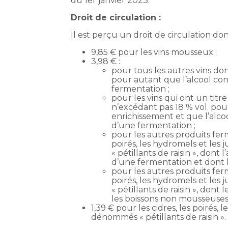
du 1er janvier 2023.
Droit de circulation :
Il est perçu un droit de circulation dont l
9,85 € pour les vins mousseux ;
3,98 € :
pour tous les autres vins don
pour autant que l’alcool con
fermentation ;
pour les vins qui ont un titr
n’excédant pas 18 % vol. pou
enrichissement et que l’alco
d’une fermentation ;
pour les autres produits ferme
poirés, les hydromels et le
« pétillants de raisin », don
d’une fermentation et dont l
pour les autres produits ferme
poirés, les hydromels et le
« pétillants de raisin », dont
les boissons non mousseuses 
1,39 € pour les cidres, les poirés,
dénommés « pétillants de raisin ».