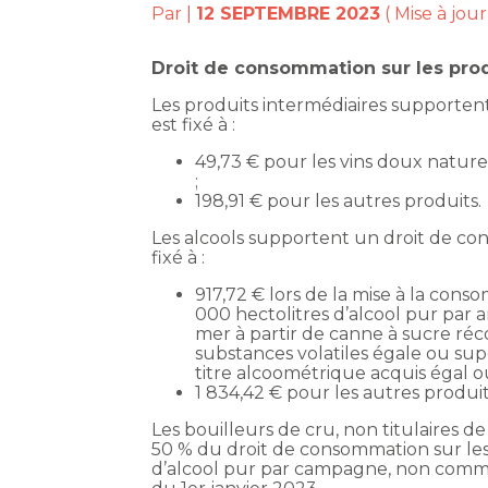
Par
|
12 SEPTEMBRE 2023
( Mise à jou
Droit de consommation sur les prod
Les produits intermédiaires supportent
est fixé à :
49,73 € pour les vins doux naturel
;
198,91 € pour les autres produits.
Les alcools supportent un droit de con
fixé à :
917,72 € lors de la mise à la cons
000 hectolitres d’alcool pur par
mer à partir de canne à sucre réc
substances volatiles égale ou sup
titre alcoométrique acquis égal o
1 834,42 € pour les autres produit
Les bouilleurs de cru, non titulaires de
50 % du droit de consommation sur les 
d’alcool pur par campagne, non commerc