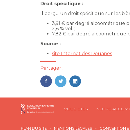
Droit spécifique :
Il perçu un droit spécifique sur les bière
3,91 € par degré alcoométrique po
2,8 % vol. ;
7,82 € par degré alcoométrique po
Source :
site Internet des Douanes
Partager :
FaceBook
Twitter
LinkedIn
Footer
VOUS ÊTES
NOTRE ACCOM
Principale
Footer
PLAN DU SITE
MENTIONS LÉGALES
CONCEPTION ET