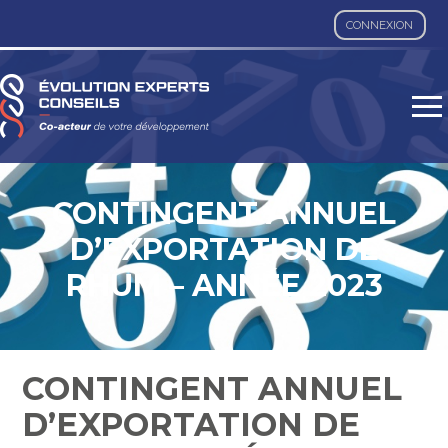
CONNEXION
Aller
au
contenu
CONTINGENT ANNUEL
D’EXPORTATION DE
RHUM – ANNÉE 2023
CONTINGENT ANNUEL
D’EXPORTATION DE