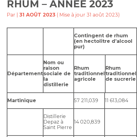
RHUM – ANNÉE 2023
Par
|
31 AOÛT 2023
( Mise à jour 31 août 2023)
Contingent de rhum
(en hectolitre d’alcool
pur)
Nom ou
raison
Rhum
Rhum
Département
sociale de
traditionnel
traditionnel
la
agricole
de sucrerie
distillerie
Martinique
57 211,039
11 613,084
Distillerie
Depaz à
14 020,839
Saint Pierre