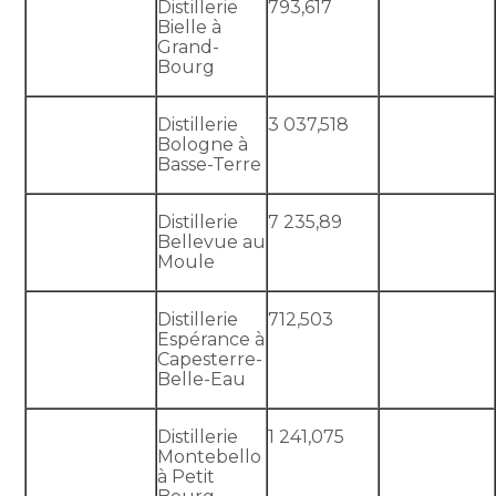
Distillerie
793,617
Bielle à
Grand-
Bourg
Distillerie
3 037,518
Bologne à
Basse-Terre
Distillerie
7 235,89
Bellevue au
Moule
Distillerie
712,503
Espérance à
Capesterre-
Belle-Eau
Distillerie
1 241,075
Montebello
à Petit