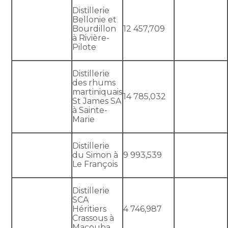
Distillerie
Bellonie et
Bourdillon
12 457,709
à Rivière-
Pilote
Distillerie
des rhums
martiniquais
14 785,032
St James SA
à Sainte-
Marie
Distillerie
du Simon à
9 993,539
Le François
Distillerie
SCA
Héritiers
4 746,987
Crassous à
Macouba