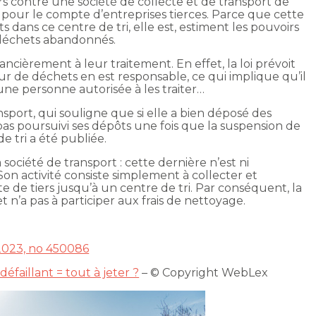
rs contre une société de collecte et de transport de
 pour le compte d’entreprises tierces. Parce que cette
 dans ce centre de tri, elle est, estiment les pouvoirs
 déchets abandonnés.
ancièrement à leur traitement. En effet, la loi prévoit
r de déchets en est responsable, ce qui implique qu’il
une personne autorisée à les traiter…
ransport, qui souligne que si elle a bien déposé des
 pas poursuivi ses dépôts une fois que la suspension de
de tri a été publiée.
a société de transport : cette dernière n’est ni
Son activité consiste simplement à collecter et
 de tiers jusqu’à un centre de tri. Par conséquent, la
 n’a pas à participer aux frais de nettoyage.
 2023, no 450086
éfaillant = tout à jeter ?
– © Copyright WebLex