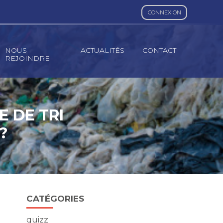
CONNEXION
NOUS
ACTUALITÉS
CONTACT
REJOINDRE
 DE TRI
?
Blog
CATÉGORIES
sidebar
quizz