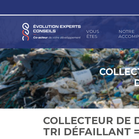
Principal
VOUS
NOTRE
ÊTES
ACCOMP
Aller
au
contenu
COLLEC
COLLECTEUR DE 
TRI DÉFAILLANT =