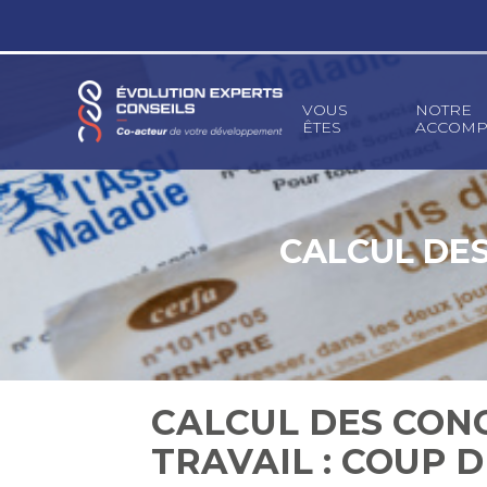
Principal
VOUS
NOTRE
ÊTES
ACCOMP
Aller
au
contenu
CALCUL DES
CALCUL DES CONG
TRAVAIL : COUP D