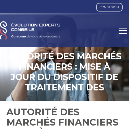
CONNEXION
Aller
au
contenu
AUTORITÉ DES MARCHÉS
FINANCIERS : MISE À
JOUR DU DISPOSITIF DE
TRAITEMENT DES
RÉCLAMATIONS
AUTORITÉ DES
MARCHÉS FINANCIERS