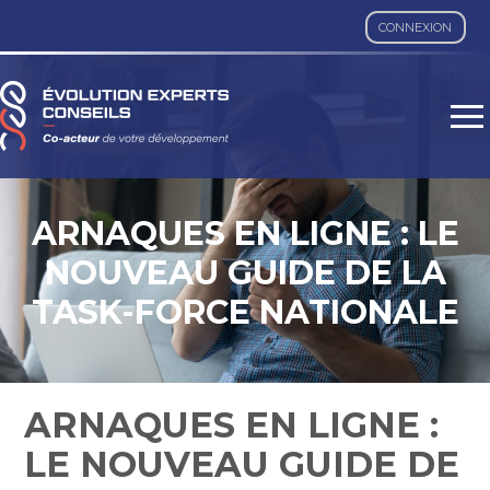
CONNEXION
Aller
au
contenu
ARNAQUES EN LIGNE : LE
NOUVEAU GUIDE DE LA
TASK-FORCE NATIONALE
ARNAQUES EN LIGNE :
LE NOUVEAU GUIDE DE