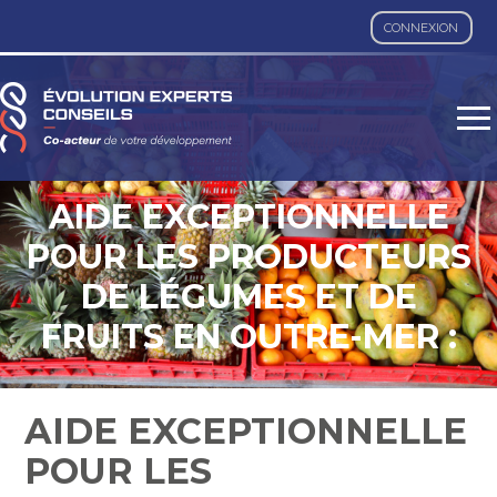
CONNEXION
Aller
au
contenu
AIDE EXCEPTIONNELLE
POUR LES PRODUCTEURS
DE LÉGUMES ET DE
FRUITS EN OUTRE-MER :
DÉPOSEZ VITE VOS
DOSSIERS !
AIDE EXCEPTIONNELLE
POUR LES